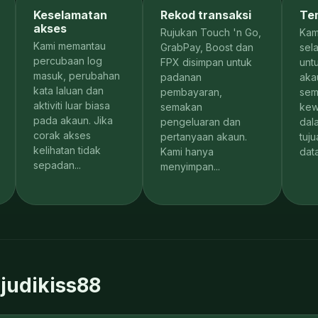
Keselamatan
Rekod transaksi
Te
akses
Rujukan Touch 'n Go,
Kam
Kami memantau
GrabPay, Boost dan
sel
percubaan log
FPX disimpan untuk
unt
masuk, perubahan
padanan
aka
kata laluan dan
pembayaran,
sem
aktiviti luar biasa
semakan
kew
pada akaun. Jika
pengeluaran dan
dal
corak akses
pertanyaan akaun.
tuju
kelihatan tidak
Kami hanya
data
sepadan...
menyimpan...
judikiss88