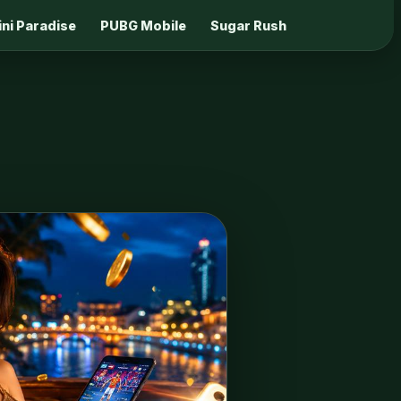
ini Paradise
PUBG Mobile
Sugar Rush