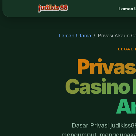
Laman 
judikiss88
Laman Utama
Privasi Akaun C
LEGAL 
Privas
Casino 
A
Dasar Privasi judikis
mengumpul, menggunakan