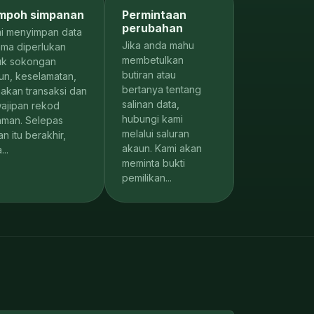
mpoh simpanan
Permintaan
perubahan
i menyimpan data
Jika anda mahu
ama diperlukan
membetulkan
uk sokongan
butiran atau
un, keselamatan,
bertanya tentang
akan transaksi dan
salinan data,
ajipan rekod
hubungi kami
aman. Selepas
melalui saluran
an itu berakhir,
akaun. Kami akan
...
meminta bukti
pemilikan...