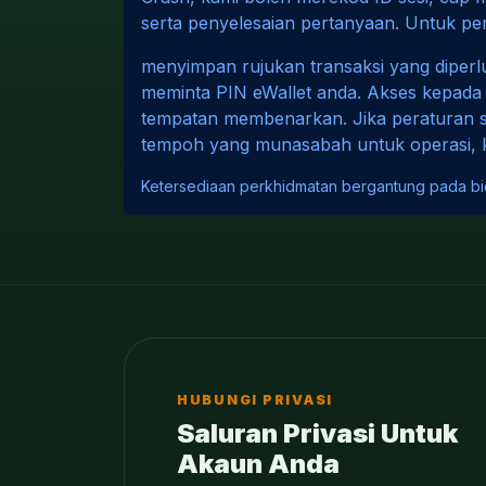
serta penyelesaian pertanyaan. Untuk p
menyimpan rujukan transaksi yang diper
meminta PIN eWallet anda. Akses kepada
tempatan membenarkan. Jika peraturan s
tempoh yang munasabah untuk operasi, k
Ketersediaan perkhidmatan bergantung pada 
HUBUNGI PRIVASI
Saluran Privasi Untuk
Akaun Anda