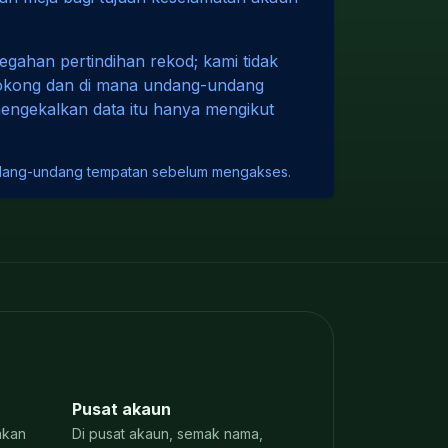
gahan pertindihan rekod; kami tidak
isokong dan di mana undang-undang
ngekalkan data itu hanya mengikut
ndang-undang tempatan sebelum mengakses.
Pusat akaun
akan
Di pusat akaun, semak nama,