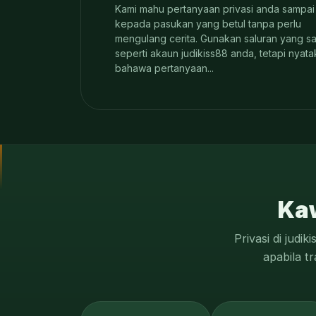
Kami mahu pertanyaan privasi anda sampai
kepada pasukan yang betul tanpa perlu
mengulang cerita. Gunakan saluran yang s
seperti akaun judikiss88 anda, tetapi nyat
bahawa pertanyaan...
Kaw
Privasi di jud
apabila t