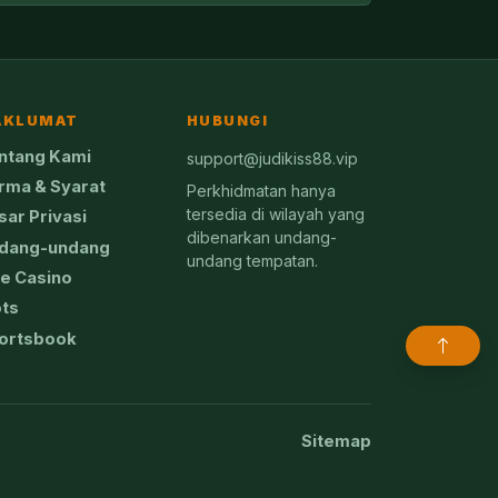
AKLUMAT
HUBUNGI
ntang Kami
support@judikiss88.vip
rma & Syarat
Perkhidmatan hanya
tersedia di wilayah yang
sar Privasi
dibenarkan undang-
dang-undang
undang tempatan.
ve Casino
ots
ortsbook
Sitemap