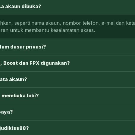
a akaun dibuka?
kan, seperti nama akaun, nombor telefon, e-mel dan kata 
garan untuk membantu keselamatan akses.
lam dasar privasi?
, Boost dan FPX digunakan?
ata akaun?
a membuka lobi?
saya?
 judikiss88?