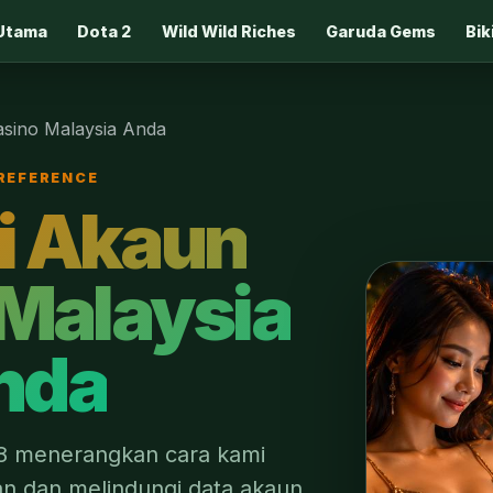
Utama
Dota 2
Wild Wild Riches
Garuda Gems
Bik
asino Malaysia Anda
REFERENCE
i Akaun
Malaysia
nda
s88 menerangkan cara kami
 dan melindungi data akaun